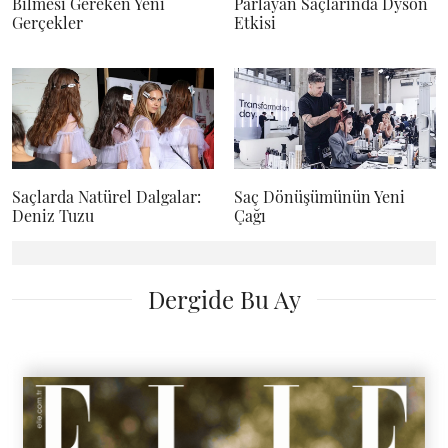
Bilmesi Gereken Yeni
Parlayan Saçlarında Dyson
Gerçekler
Etkisi
Saçlarda Natürel Dalgalar:
Saç Dönüşümünün Yeni
Deniz Tuzu
Çağı
Dergide Bu Ay