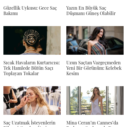
Güzellik Uykusu: Gece Saç
Yazın En Büyük Saç
Bakımı
Düşmanı Güneş Olabilir
Sıcak Havaların Kurtarıcısı:
Uzun Saçtan Vazgeçmeden
Tek Hamlede Bütün Saçı
Yeni Bir Görünüm: Kelebek
Toplayan Tokalar
Kesim
Saç Uzatmak İsteyenlerin
Mina Ceran’ın Cannes’da