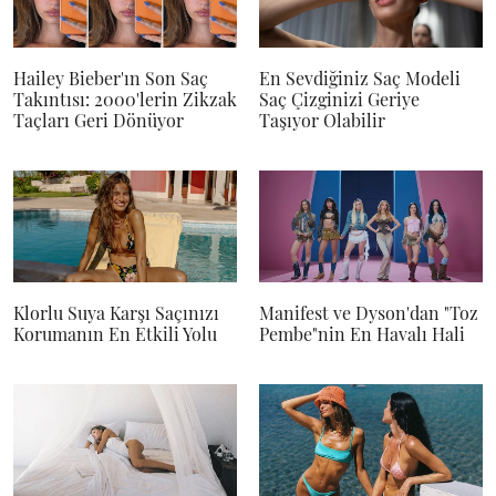
Hailey Bieber'ın Son Saç
En Sevdiğiniz Saç Modeli
Takıntısı: 2000'lerin Zikzak
Saç Çizginizi Geriye
Taçları Geri Dönüyor
Taşıyor Olabilir
Klorlu Suya Karşı Saçınızı
Manifest ve Dyson'dan "Toz
Korumanın En Etkili Yolu
Pembe"nin En Havalı Hali