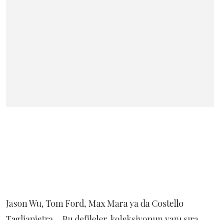
Jason Wu, Tom Ford, Max Mara ya da Costello
Tagliapietra... Bu defileler, koleksiyonun yanı sıra,