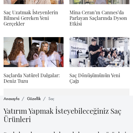
Saç Uzatmak İsteyenlerin
Mina Ceran’ın Cannes’da
Bilmesi Gereken Yeni
Parlayan Saçlarında Dyson
Gerçekler
Etkisi
Saçlarda Natürel Dalgalar:
Saç Dönüşümünün Yeni
Deniz Tuzu
Çağı
Anasayfa
Güzellik
Saç
Yatırım Yapmak İsteyebileceğiniz Saç
Ürünleri