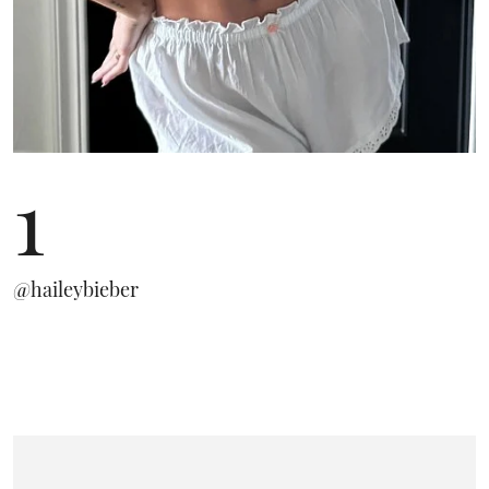
1
@haileybieber