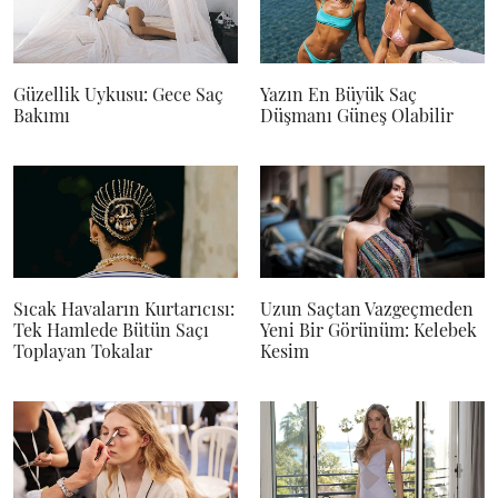
Güzellik Uykusu: Gece Saç
Yazın En Büyük Saç
Bakımı
Düşmanı Güneş Olabilir
Sıcak Havaların Kurtarıcısı:
Uzun Saçtan Vazgeçmeden
Tek Hamlede Bütün Saçı
Yeni Bir Görünüm: Kelebek
Toplayan Tokalar
Kesim