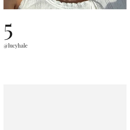
5
@lucyhale