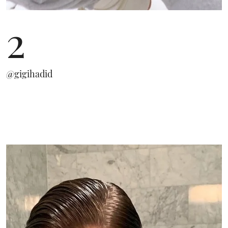
2
@gigihadid