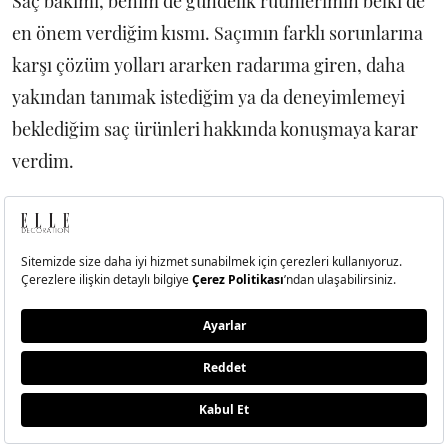
Saç bakımı, benim de gündelik rutinlerimin belki de
en önem verdiğim kısmı. Saçımın farklı sorunlarına
karşı çözüm yolları ararken radarıma giren, daha
yakından tanımak istediğim ya da deneyimlemeyi
beklediğim saç ürünleri hakkında konuşmaya karar
verdim.
Saç yapısının herkeste farklı olmasından ziyade
günlük olarak bile ne kadar farklı hissettirdiğinin
altını çizerek, rutinime eklemeyi düşündüğüm saç
ürünlerini anlatıyorum.