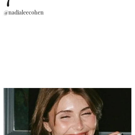
@nadialeecohen