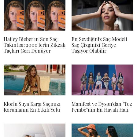
Hailey Bieber'ın Son Saç
En Sevdiğiniz Saç Modeli
Takıntısı: 2000'lerin Zikzak
Saç Çizginizi Geriye
Taçları Geri Dönüyor
Taşıyor Olabilir
Klorlu Suya Karşı Saçınızı
Manifest ve Dyson'dan "Toz
Korumanın En Etkili Yolu
Pembe"nin En Havalı Hali