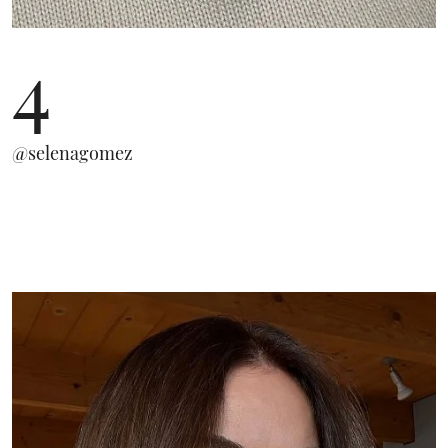
4
@selenagomez