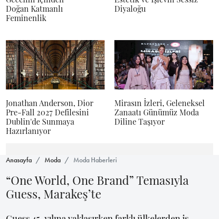
Doğan Katmanlı
Diyaloğu
Feminenlik
Jonathan Anderson, Dior
Mirasın İzleri, Geleneksel
Pre-Fall 2027 Defilesini
Zanaatı Günümüz Moda
Dublin'de Sunmaya
Diline Taşıyor
Hazırlanıyor
Anasayfa
Moda
Moda Haberleri
“One World, One Brand” Temasıyla
Guess, Marakeş’te
Guess 45. yılına yaklaşırken farklı ülkelerden iş