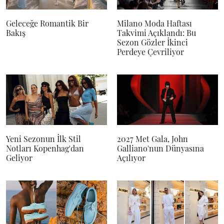
Geleceğe Romantik Bir
Milano Moda Haftası
Bakış
Takvimi Açıklandı: Bu
Sezon Gözler İkinci
Perdeye Çevriliyor
Yeni Sezonun İlk Stil
2027 Met Gala, John
Notları Kopenhag'dan
Galliano'nun Dünyasına
Geliyor
Açılıyor