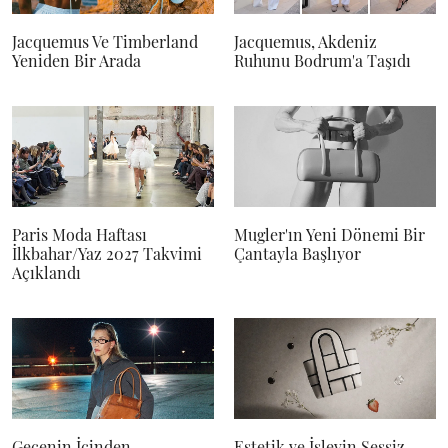
Jacquemus Ve Timberland
Jacquemus, Akdeniz
Yeniden Bir Arada
Ruhunu Bodrum'a Taşıdı
Paris Moda Haftası
Mugler'ın Yeni Dönemi Bir
İlkbahar/Yaz 2027 Takvimi
Çantayla Başlıyor
Açıklandı
Gecenin İçinden
Estetik ve İşlevin Sessiz