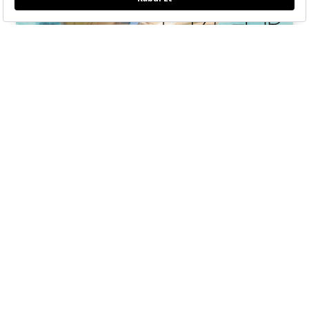
ELLE Temmuz-Ağustos
2026 Sayısı Çıktı!
Hande Erçel ile kendi kıyısında, kendi dengesini bulan, sadeliğin
ritminde ilerleyen bir yolculuğa çıktık.
BU SAYIDA NELER VAR?