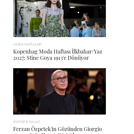
MODA HAFTALARI
Kopenhag Moda Haftası İlkbahar/Yaz
2027: Stine Goya 1913'e Dönüyor
KÜLTÜR & SANAT
Ferzan Özpetek'in Gözünden Giorgio