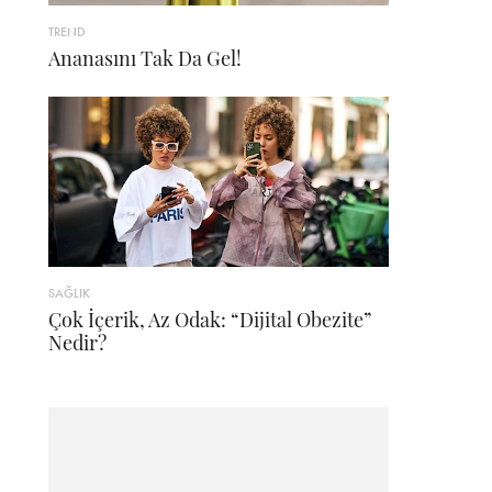
TREND
Ananasını Tak Da Gel!
SAĞLIK
Çok İçerik, Az Odak: “Dijital Obezite”
Nedir?