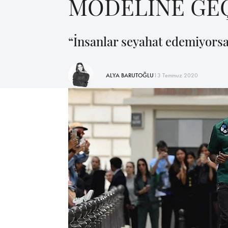
MODELİNE GE
“İnsanlar seyahat edemiyorsa,
ALYA BARUTOĞLU
13 Temmuz 2020