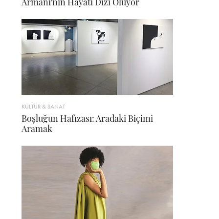
Armani'nin Hayatı Dizi Oluyor
KÜLTÜR & SANAT
Boşluğun Hafızası: Aradaki Biçimi
Aramak