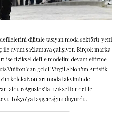
filelerini dijitale taşıyan moda sektörü ‘yeni
ç ile uyum sağlamaya çalışıyor. Birçok marka
arı ise fiziksel defile modelini devam ettirme
is Vuitton’dan geldi! Virgil Abloh’un Artistik
giyim koleksiyonları moda takviminde
ı aldı. 6 Ağustos’ta fiziksel bir defile
şovu Tokyo’ya taşıyacağını duyurdu.