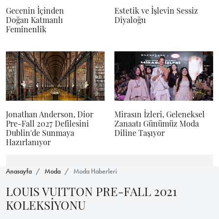
Gecenin İçinden
Estetik ve İşlevin Sessiz
Doğan Katmanlı
Diyaloğu
Feminenlik
Jonathan Anderson, Dior
Mirasın İzleri, Geleneksel
Pre-Fall 2027 Defilesini
Zanaatı Günümüz Moda
Dublin'de Sunmaya
Diline Taşıyor
Hazırlanıyor
Anasayfa
Moda
Moda Haberleri
LOUIS VUITTON PRE-FALL 2021
KOLEKSİYONU