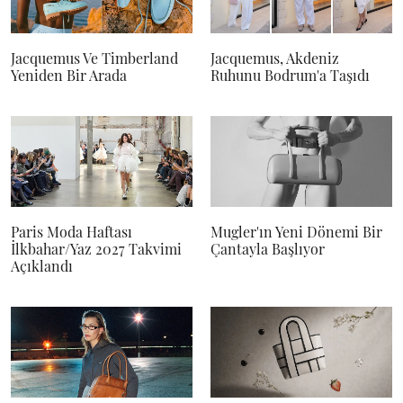
Jacquemus Ve Timberland
Jacquemus, Akdeniz
Yeniden Bir Arada
Ruhunu Bodrum'a Taşıdı
Paris Moda Haftası
Mugler'ın Yeni Dönemi Bir
İlkbahar/Yaz 2027 Takvimi
Çantayla Başlıyor
Açıklandı