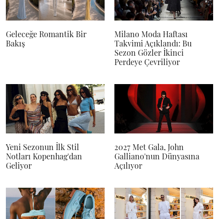
Geleceğe Romantik Bir
Milano Moda Haftası
Bakış
Takvimi Açıklandı: Bu
Sezon Gözler İkinci
Perdeye Çevriliyor
Yeni Sezonun İlk Stil
2027 Met Gala, John
Notları Kopenhag'dan
Galliano'nun Dünyasına
Geliyor
Açılıyor