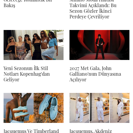
Bakış
Takvimi Açıklandı: Bu
Sezon Gözler İkinci
Perdeye Çevriliyor
Yeni Sezonun İlk Stil
2027 Met Gala, John
Notları Kopenhag'dan
Galliano'nun Dünyasına
Geliyor
Açılıyor
Jacquemus Ve Timberland
Jacquemus, Akdeniz