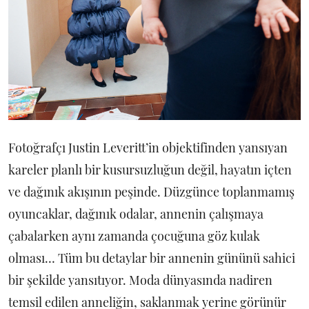
Fotoğrafçı Justin Leveritt’in objektifinden yansıyan
kareler planlı bir kusursuzluğun değil, hayatın içten
ve dağınık akışının peşinde. Düzgünce toplanmamış
oyuncaklar, dağınık odalar, annenin çalışmaya
çabalarken aynı zamanda çocuğuna göz kulak
olması… Tüm bu detaylar bir annenin gününü sahici
bir şekilde yansıtıyor. Moda dünyasında nadiren
temsil edilen anneliğin, saklanmak yerine görünür