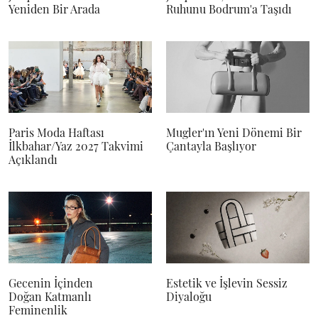
Yeniden Bir Arada
Ruhunu Bodrum'a Taşıdı
Paris Moda Haftası
Mugler'ın Yeni Dönemi Bir
İlkbahar/Yaz 2027 Takvimi
Çantayla Başlıyor
Açıklandı
Gecenin İçinden
Estetik ve İşlevin Sessiz
Doğan Katmanlı
Diyaloğu
Feminenlik