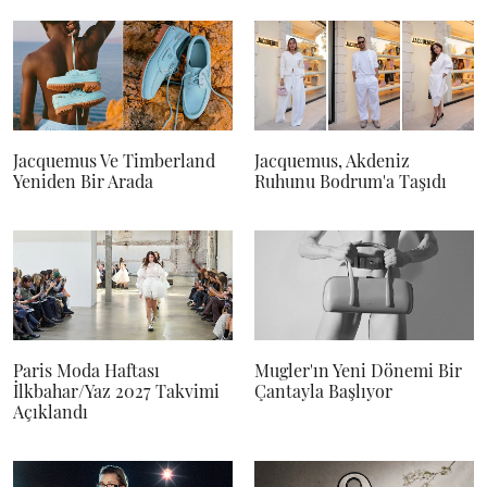
Jacquemus Ve Timberland
Jacquemus, Akdeniz
Yeniden Bir Arada
Ruhunu Bodrum'a Taşıdı
Paris Moda Haftası
Mugler'ın Yeni Dönemi Bir
İlkbahar/Yaz 2027 Takvimi
Çantayla Başlıyor
Açıklandı