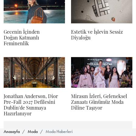
Gecenin İçinden
Estetik ve İşlevin Sessiz
Doğan Katmanlı
Diyaloğu
Feminenlik
Jonathan Anderson, Dior
Mirasın İzleri, Geleneksel
Pre-Fall 2027 Defilesini
Zanaatı Günümüz Moda
Dublin'de Sunmaya
Diline Taşıyor
Hazırlanıyor
Anasayfa
Moda
Moda Haberleri