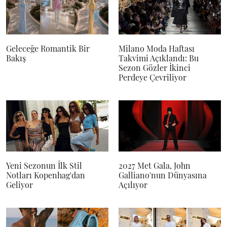
Geleceğe Romantik Bir
Milano Moda Haftası
Bakış
Takvimi Açıklandı: Bu
Sezon Gözler İkinci
Perdeye Çevriliyor
Yeni Sezonun İlk Stil
2027 Met Gala, John
Notları Kopenhag'dan
Galliano'nun Dünyasına
Geliyor
Açılıyor