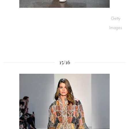
Getty
Images
15/16