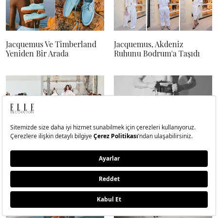
Jacquemus Ve Timberland
Jacquemus, Akdeniz
Yeniden Bir Arada
Ruhunu Bodrum'a Taşıdı
Paris Moda Haftası
Mugler'ın Yeni Dönemi Bir
İlkbahar/Yaz 2027 Takvimi
Çantayla Başlıyor
Açıklandı