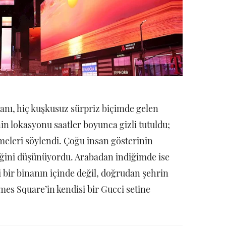
nı, hiç kuşkusuz sürpriz biçimde gelen
in lokasyonu saatler boyunca gizli tutuldu;
meleri söylendi. Çoğu insan gösterinin
ğini düşünüyordu. Arabadan indiğimde ise
gi bir binanın içinde değil, doğrudan şehrin
es Square’in kendisi bir Gucci setine