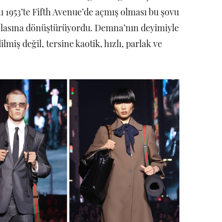
ı 1953’te Fifth Avenue’de açmış olması bu şovu
azlasına dönüştürüyordu. Demna’nın deyimiyle
miş değil, tersine kaotik, hızlı, parlak ve