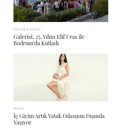
KÜLTÜR & SANAT
Galerist, 25. Yılını Elif Uras ile
Bodrum'da Kutladı
TREND
İç Giyim Artık Yatak Odasının Dışında
Yaşıyor