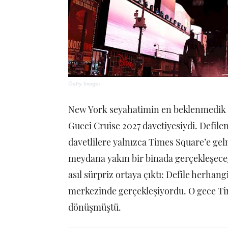
Getty Images
New York seyahatimin en beklenmedik a
Gucci Cruise 2027 davetiyesiydi. Defilen
davetlilere yalnızca Times Square’e gel
meydana yakın bir binada gerçekleşece
asıl sürpriz ortaya çıktı: Defile herhan
merkezinde gerçekleşiyordu. O gece Tim
dönüşmüştü.