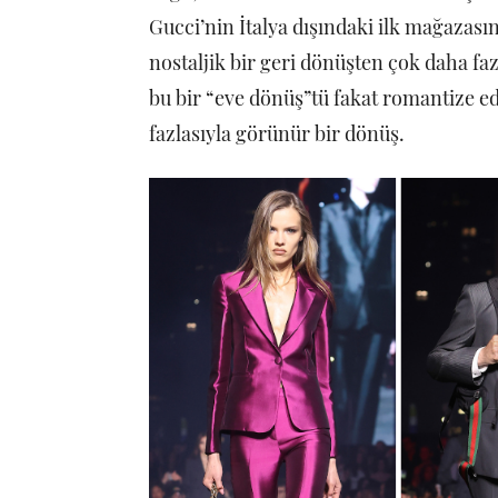
Gucci’nin İtalya dışındaki ilk mağazasın
nostaljik bir geri dönüşten çok daha f
bu bir “eve dönüş”tü fakat romantize edil
fazlasıyla görünür bir dönüş.