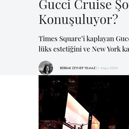
Gucci Cruise Ş
Konuşuluyor?
Times Square’i kaplayan Gucci
lüks estetiğini ve New York 
BERRAK ZEYNEP YILMAZ
21 Mayıs 2026