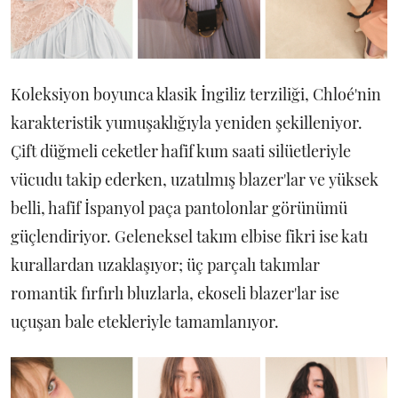
Koleksiyon boyunca klasik İngiliz terziliği, Chloé'nin
karakteristik yumuşaklığıyla yeniden şekilleniyor.
Çift düğmeli ceketler hafif kum saati silüetleriyle
vücudu takip ederken, uzatılmış blazer'lar ve yüksek
belli, hafif İspanyol paça pantolonlar görünümü
güçlendiriyor. Geleneksel takım elbise fikri ise katı
kurallardan uzaklaşıyor; üç parçalı takımlar
romantik fırfırlı bluzlarla, ekoseli blazer'lar ise
uçuşan bale etekleriyle tamamlanıyor.