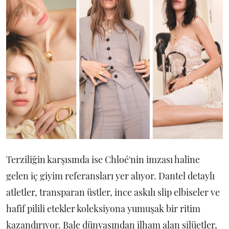
Terziliğin karşısında ise Chloé'nin imzası haline
gelen iç giyim referansları yer alıyor. Dantel detaylı
atletler, transparan üstler, ince askılı slip elbiseler ve
hafif pilili etekler koleksiyona yumuşak bir ritim
kazandırıyor. Bale dünyasından ilham alan silüetler,