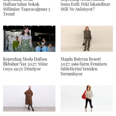
Haftası’ndan Sokak
Sona Erdi: Peki İskandinav
Stilimize Taşıyacağımız 5
Stili Ne Anlatıyor?
Trend
Kopenhag Moda Haftası
Magda Butrym Resort
İlkbahar/Yaz 2027: Stine
2027: 1960'ların Feminen
Goya 1913'e Dönüyor
Silüetlerini Yeniden
Yorumluyor