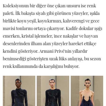
Koleksiyonun bir diğer öne çıkan unsuru ise renk
paleti. İlk bakışta siyah gibi görünen yüzeyler, ışıkla
birlikte koyu yeşil, koyu kırmızı, kahverengi ve gece
mavisi tonlarını ortaya çıkarıyor. Kadife dokular ışığı
emerken, kristal işlemeler, ince nakışlar ve hayvan
desenlerinden ilham alan yüzeyler hareket ettikçe
kendini gösteriyor. Armani Privé'nin yıllardır
benimsediği gösterişten uzak lüks anlayışı, bu sezon
renk kullanımında da karşılığını buluyor.