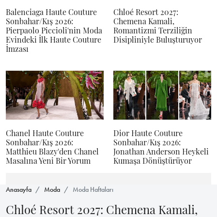
Balenciaga Haute Couture
Chloé Resort 2027:
Sonbahar/Kış 2026:
Chemena Kamali,
Pierpaolo Piccioli'nin Moda
Romantizmi Terziliğin
Evindeki İlk Haute Couture
Disipliniyle Buluşturuyor
İmzası
Chanel Haute Couture
Dior Haute Couture
Sonbahar/Kış 2026:
Sonbahar/Kış 2026:
Matthieu Blazy'den Chanel
Jonathan Anderson Heykeli
Masalına Yeni Bir Yorum
Kumaşa Dönüştürüyor
Anasayfa
Moda
Moda Haftaları
Chloé Resort 2027: Chemena Kamali,