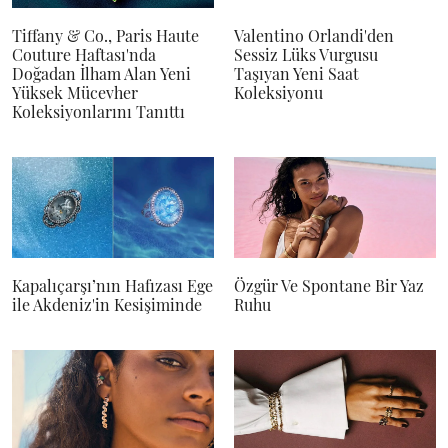
Tiffany & Co., Paris Haute
Valentino Orlandi'den
Couture Haftası'nda
Sessiz Lüks Vurgusu
Doğadan İlham Alan Yeni
Taşıyan Yeni Saat
Yüksek Mücevher
Koleksiyonu
Koleksiyonlarını Tanıttı
Kapalıçarşı’nın Hafızası Ege
Özgür Ve Spontane Bir Yaz
ile Akdeniz'in Kesişiminde
Ruhu