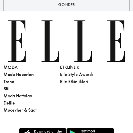
GÖNDER
MODA
ETKLINLIK
GÜZELLİ
Moda Haberleri
Elle Style Awards
Saç
Trend
Elle Etkinlikleri
Makyaj
Stil
Cilt Bakı
Moda Haftaları
Sağlık
Defile
Parfüm
Mücevher & Saat