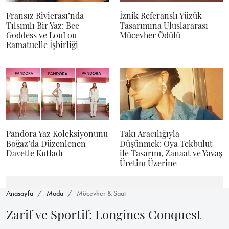
Fransız Rivierası’nda
İznik Referanslı Yüzük
Tılsımlı Bir Yaz: Bee
Tasarımına Uluslararası
Goddess ve LouLou
Mücevher Ödülü
Ramatuelle İşbirliği
Pandora Yaz Koleksiyonunu
Takı Aracılığıyla
Boğaz’da Düzenlenen
Düşünmek: Oya Tekbulut
Davetle Kutladı
ile Tasarım, Zanaat ve Yavaş
Üretim Üzerine
Anasayfa
Moda
Mücevher & Saat
Zarif ve Sportif: Longines Conquest