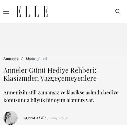
Anasayfa
Moda
Stil
Anneler Günü Hediye Rehberi:
Klasizmden Vazgeçemeyenlere
Annenizin stili zamansız ve klasikse aslında hediye
konusunda büyük bir oyun alanınız var.
ŞEVVAL AKYÜZ
07 Mayıs 2026