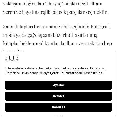
yaklaşım, doğrudan “ihtiyaç” odaklı değil, ilham
veren ve hayatına eşlik edecek parçalar seçmektir.
Sanat kitapları her zaman iyi bir seçimdir. Fotoğraf,
moda ya da çağdaş sanat üzerine hazırlanmış
kitaplar beklenmedik anlarda ilham vermek için hep
hazır olur.
Sanat eserlerini günlük hayata dahil etmenin en
kolay yollarından biri reprodüksiyon baskılardır.
Önemli olan, seçilen görsel kadar baskı kalitesi ve
çerçeve uyumudur. Bir tablo, yaşam alanının
havasını anında değiştirmeye yeter.
1/12