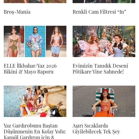
Broş-Mania
Renkli Cam Filtresi “In”
ELLE İlkbahar/Yaz 2026
Evimizin Tanıdık Deseni
Bikini & Mayo Raporu
Pötikare Yine Sahnede!
Yaz Gardırobunu Baştan
Aşırı Sıcaklarda
Düşünmenin En Kolay Yolu:
Giyilebilecek Tek Şey
Kapsül Gardırop için 8