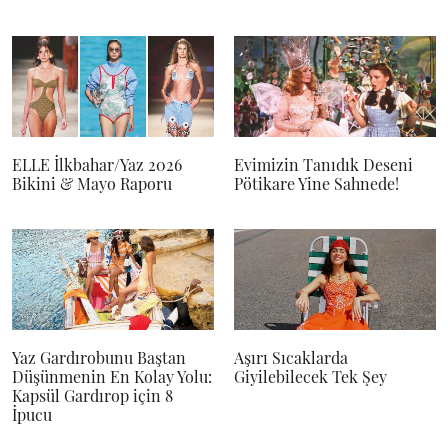
ELLE İlkbahar/Yaz 2026
Evimizin Tanıdık Deseni
Bikini & Mayo Raporu
Pötikare Yine Sahnede!
Yaz Gardırobunu Baştan
Aşırı Sıcaklarda
Düşünmenin En Kolay Yolu:
Giyilebilecek Tek Şey
Kapsül Gardırop için 8
İpucu