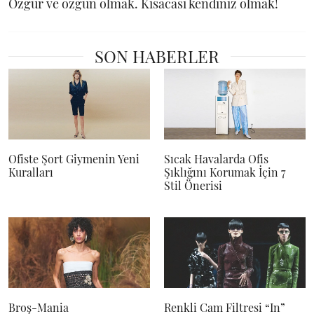
Özgür ve özgün olmak. Kısacası kendiniz olmak!
SON HABERLER
Ofiste Şort Giymenin Yeni
Sıcak Havalarda Ofis
Kuralları
Şıklığını Korumak İçin 7
Stil Önerisi
Broş-Mania
Renkli Cam Filtresi “In”