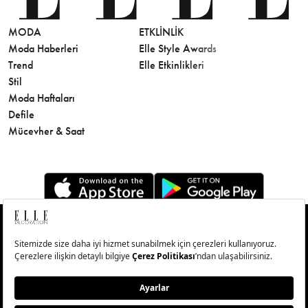
MODA
ETKLINLIK
GÜZELLİ
Moda Haberleri
Elle Style Awards
Saç
Trend
Elle Etkinlikleri
Makyaj
Stil
Cilt Bakı
Moda Haftaları
Sağlık
Defile
Parfüm
Mücevher & Saat
© Big Medya Teknoloji A.Ş. Altunizade Mahallesi Kuşbakışı