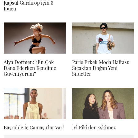
Kapsül Gardırop için 8
İpucu
Alya Dormen: “En Çok
Paris Erkek Moda Haftası:
Dans Ederken Kendime
Sıcaktan Doğan Yeni
Güveniyorum”
Silüetler
Başrolde İç Çamaşırlar Var!
İyi Fikirler Eskimez