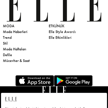
MODA
ETKLINLIK
GÜZELLİ
Moda Haberleri
Elle Style Awards
Saç
Trend
Elle Etkinlikleri
Makyaj
Stil
Cilt Bakı
Moda Haftaları
Sağlık
Defile
Parfüm
Mücevher & Saat