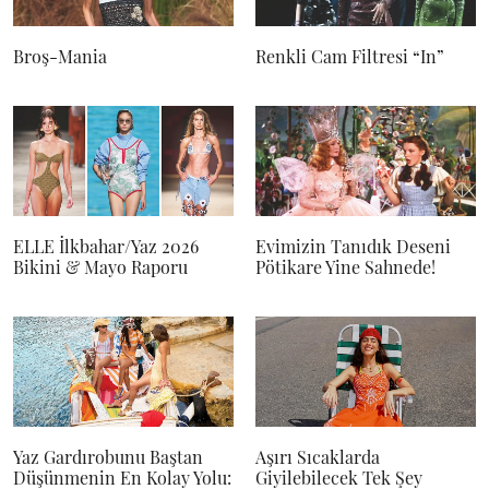
Broş-Mania
Renkli Cam Filtresi “In”
ELLE İlkbahar/Yaz 2026
Evimizin Tanıdık Deseni
Bikini & Mayo Raporu
Pötikare Yine Sahnede!
Yaz Gardırobunu Baştan
Aşırı Sıcaklarda
Düşünmenin En Kolay Yolu:
Giyilebilecek Tek Şey