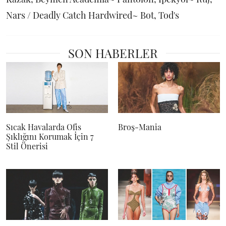
Nars / Deadly Catch Hardwired
~
Bot, Tod's
SON HABERLER
Sıcak Havalarda Ofis
Broş-Mania
Şıklığını Korumak İçin 7
Stil Önerisi