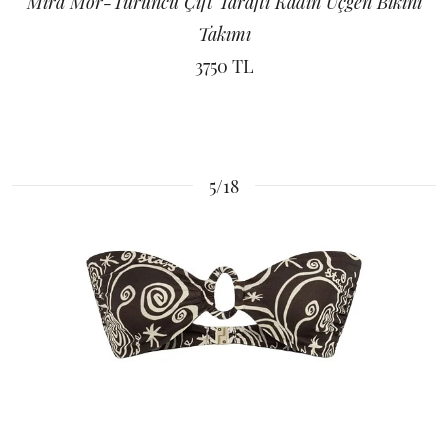
Mira Mor-Turuncu Çift Taraflı Kadın Üçgen Bikini
Takımı
3750 TL
5/18