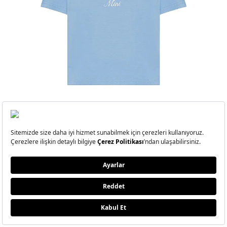
VAKKORAMA
Mavi Bisiklet Yaka Nakışlı Çocuk Tişört
Vakkorama
1995 TL