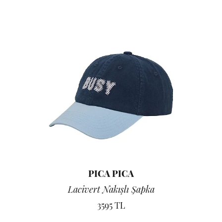
PICA PICA
Lacivert Nakışlı Şapka
3595 TL