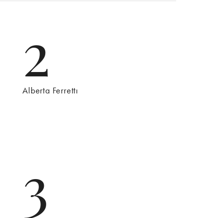
2
Alberta Ferrettı
3