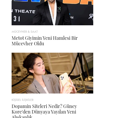
MÜCEVHER & SAAT
Metot Giyimin Yeni Hamlesi Bir
Mücevher Oldu
KİŞİSEL İLİŞKİLER
Dopamin Siteleri Nedir? Güney
Kore'den Dünyaya Yayılan Yeni
Alışkanlık