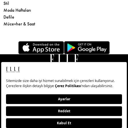
Stil
Cilt Bakı
Moda Haftaları
Sağlık
Defile
Parfüm
Mücevher & Saat
© Big Medya Teknoloji A.Ş. Altunizade Mahallesi Kuşbakışı
Caddesi No:27/1 Üsküdar/İstanbul
Abonelik
Künye
Aydınlatma Metni
Çerezleri Sıfırla
Copyright © 2026 - Tüm Hakları Saklıdır.