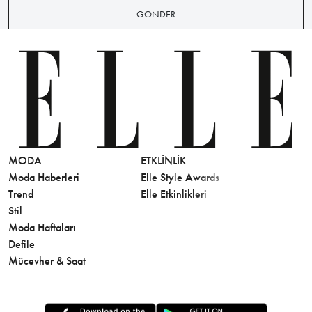
GÖNDER
MODA
ETKLINLIK
GÜZELLİ
Moda Haberleri
Elle Style Awards
Saç
Trend
Elle Etkinlikleri
Makyaj
Stil
Cilt Bakı
Moda Haftaları
Sağlık
Defile
Parfüm
Mücevher & Saat