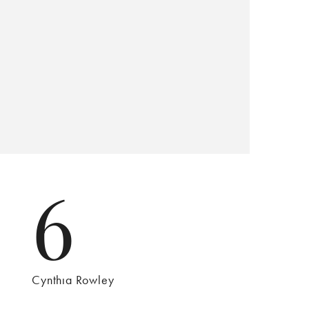
6
Cynthıa Rowley