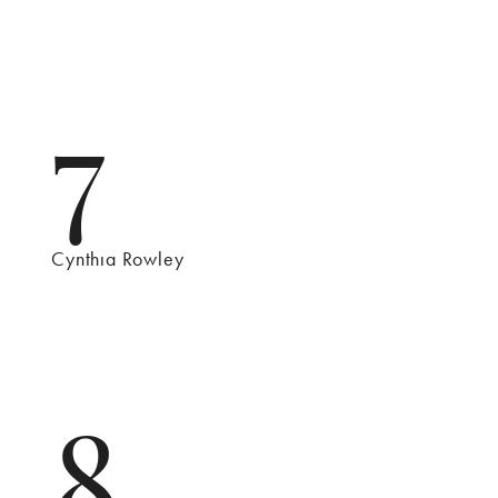
7
Cynthıa Rowley
8