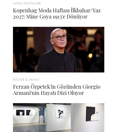
MODA HAFTALARI
Kopenhag Moda Haftası İlkbahar/Yaz
2027: Stine Goya 1913'e Dönüyor
KÜLTÜR & SANAT
Ferzan Özpetek'in Gözünden Giorgio
Armani'nin Hayatı Dizi Oluyor