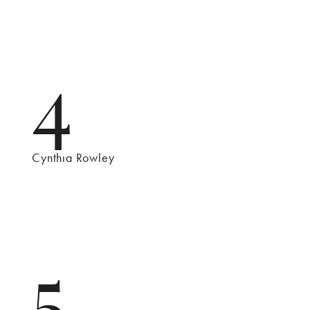
4
Cynthıa Rowley
5