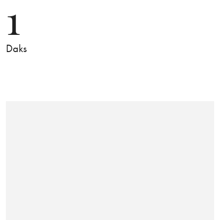
1
Daks