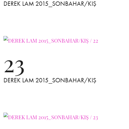
DEREK LAM 2015_SONBAHAR/KIŞ
23
DEREK LAM 2015_SONBAHAR/KIŞ