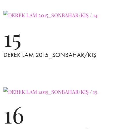
15
DEREK LAM 2015_SONBAHAR/KIŞ
16