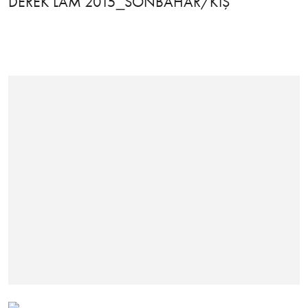
DEREK LAM 2015_SONBAHAR/KIŞ