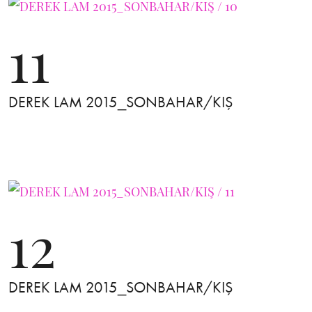
11
DEREK LAM 2015_SONBAHAR/KIŞ
12
DEREK LAM 2015_SONBAHAR/KIŞ