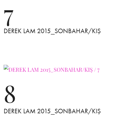
7
DEREK LAM 2015_SONBAHAR/KIŞ
8
DEREK LAM 2015_SONBAHAR/KIŞ