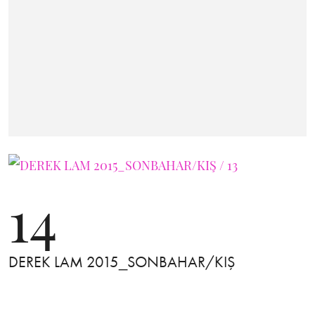
14
DEREK LAM 2015_SONBAHAR/KIŞ