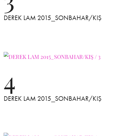
DEREK LAM 2015_SONBAHAR/KIŞ
4
DEREK LAM 2015_SONBAHAR/KIŞ