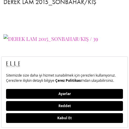
DEREK LAM 2015_SONBAHAR/KIŞ
40
DEREK LAM 2015_SONBAHAR/KIŞ