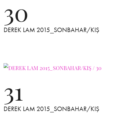
30
DEREK LAM 2015_SONBAHAR/KIŞ
31
DEREK LAM 2015_SONBAHAR/KIŞ