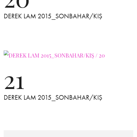
DEREK LAM 2015_SONBAHAR/KIŞ
21
DEREK LAM 2015_SONBAHAR/KIŞ