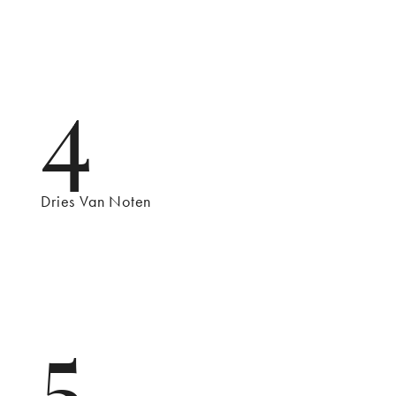
4
Dries Van Noten
5