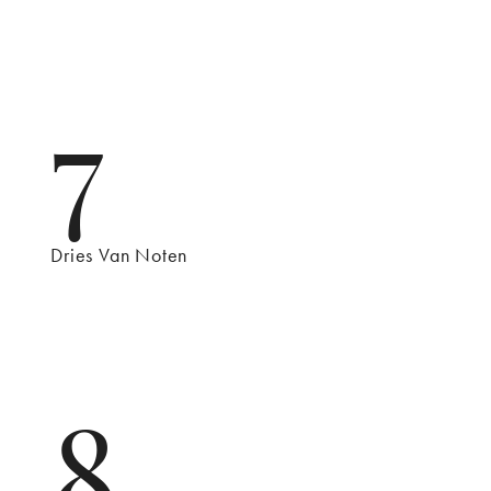
7
Dries Van Noten
8