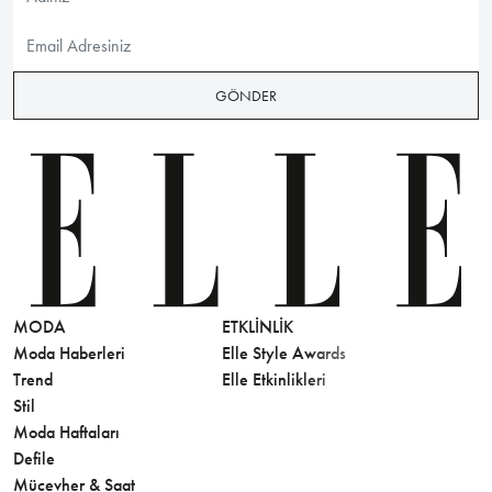
GÖNDER
MODA
ETKLINLIK
GÜZELLİ
Moda Haberleri
Elle Style Awards
Saç
Trend
Elle Etkinlikleri
Makyaj
Stil
Cilt Bakı
Moda Haftaları
Sağlık
Defile
Parfüm
Mücevher & Saat