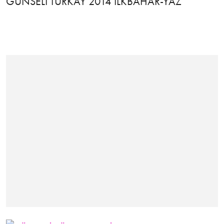
GÜNSELİ TÜRKAY 2014 İLKBAHAR-YAZ