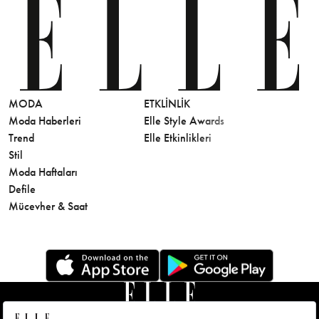
MODA
ETKLINLIK
GÜZELLİ
Moda Haberleri
Elle Style Awards
Saç
Trend
Elle Etkinlikleri
Makyaj
Stil
Cilt Bakı
Moda Haftaları
Sağlık
Defile
Parfüm
Mücevher & Saat