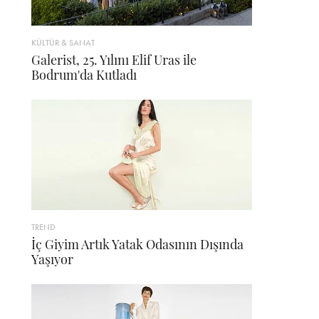
KÜLTÜR & SANAT
Galerist, 25. Yılını Elif Uras ile
Bodrum'da Kutladı
TREND
İç Giyim Artık Yatak Odasının Dışında
Yaşıyor