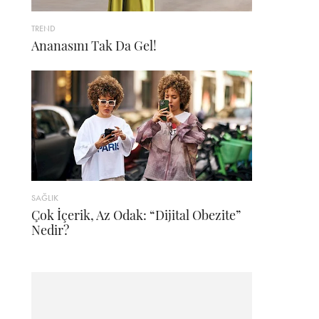
TREND
Ananasını Tak Da Gel!
SAĞLIK
Çok İçerik, Az Odak: “Dijital Obezite”
Nedir?