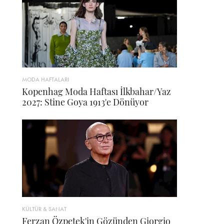
MODA HAFTALARI
Kopenhag Moda Haftası İlkbahar/Yaz
2027: Stine Goya 1913'e Dönüyor
KÜLTÜR & SANAT
Ferzan Özpetek'in Gözünden Giorgio