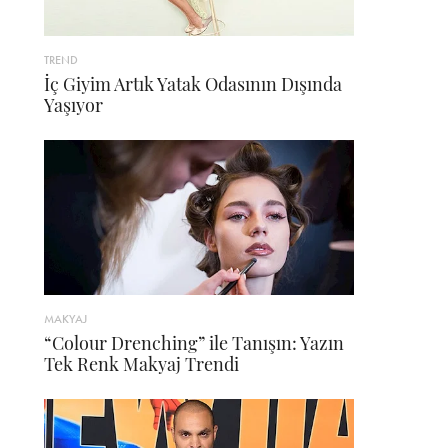
TREND
İç Giyim Artık Yatak Odasının Dışında
Yaşıyor
MAKYAJ
“Colour Drenching” ile Tanışın: Yazın
Tek Renk Makyaj Trendi