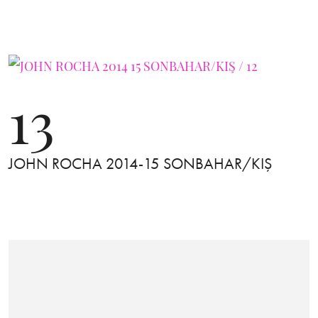
13
JOHN ROCHA 2014-15 SONBAHAR/KIŞ