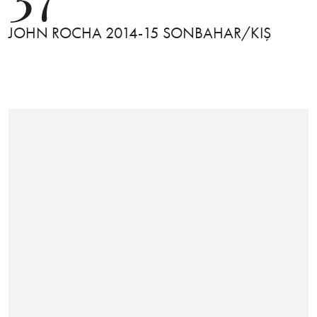
JOHN ROCHA 2014-15 SONBAHAR/KIŞ