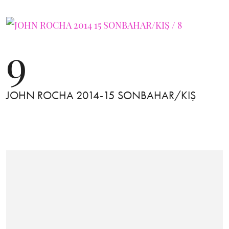
9
JOHN ROCHA 2014-15 SONBAHAR/KIŞ