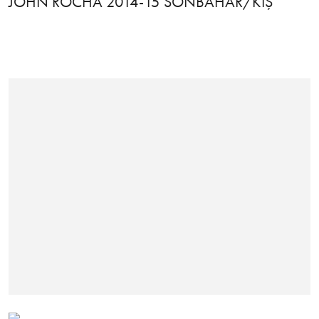
JOHN ROCHA 2014-15 SONBAHAR/KIŞ