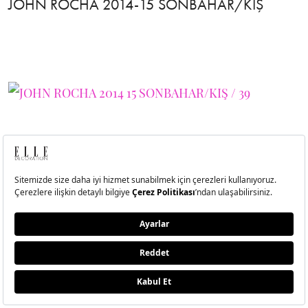
JOHN ROCHA 2014-15 SONBAHAR/KIŞ
40
JOHN ROCHA 2014-15 SONBAHAR/KIŞ