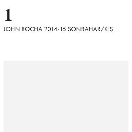
1
JOHN ROCHA 2014-15 SONBAHAR/KIŞ