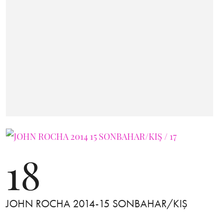
18
JOHN ROCHA 2014-15 SONBAHAR/KIŞ