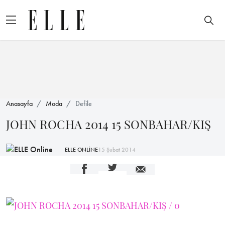
Anasayfa
Moda
Defile
JOHN ROCHA 2014 15 SONBAHAR/KIŞ
ELLE ONLİNE
15 Şubat 2014