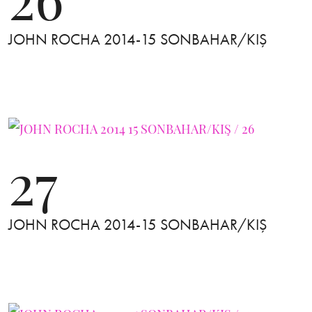
JOHN ROCHA 2014-15 SONBAHAR/KIŞ
27
JOHN ROCHA 2014-15 SONBAHAR/KIŞ