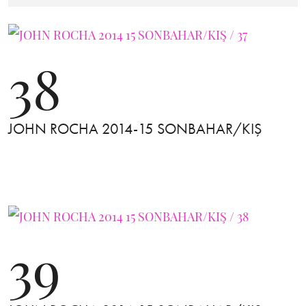
38
JOHN ROCHA 2014-15 SONBAHAR/KIŞ
39