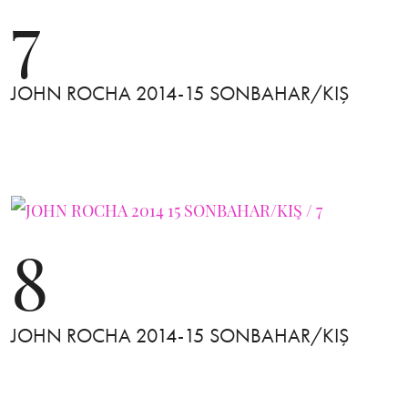
7
JOHN ROCHA 2014-15 SONBAHAR/KIŞ
8
JOHN ROCHA 2014-15 SONBAHAR/KIŞ