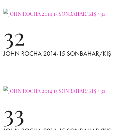
32
JOHN ROCHA 2014-15 SONBAHAR/KIŞ
33