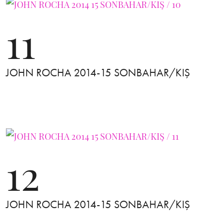
11
JOHN ROCHA 2014-15 SONBAHAR/KIŞ
12
JOHN ROCHA 2014-15 SONBAHAR/KIŞ