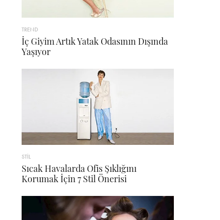
TREND
İç Giyim Artık Yatak Odasının Dışında
Yaşıyor
STİL
Sıcak Havalarda Ofis Şıklığını
Korumak İçin 7 Stil Önerisi