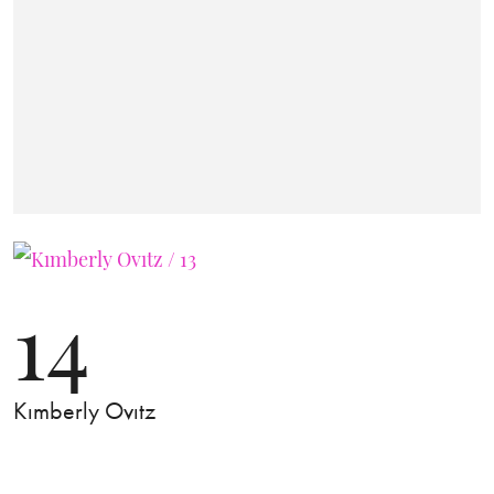
14
Kımberly Ovıtz