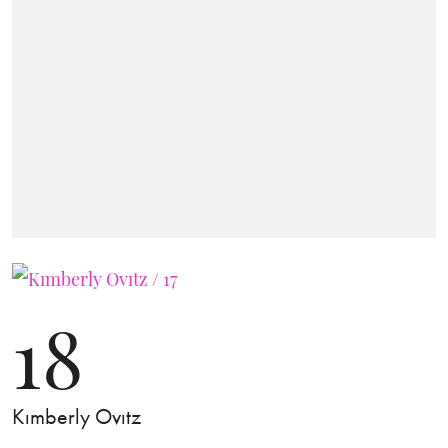
18
Kımberly Ovıtz