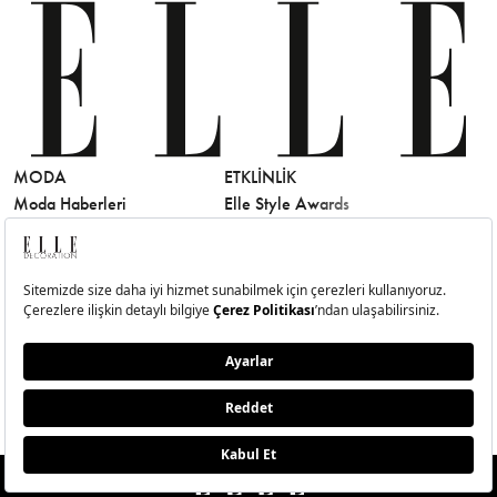
MODA
ETKLINLIK
GÜZELLİ
Moda Haberleri
Elle Style Awards
Saç
Trend
Elle Etkinlikleri
Makyaj
Stil
Cilt Bakı
Moda Haftaları
Sağlık
Defile
Parfüm
Mücevher & Saat