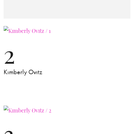
2
Kımberly Ovıtz
3