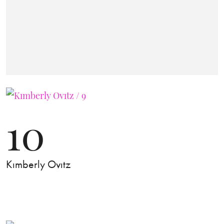
10
Kımberly Ovıtz