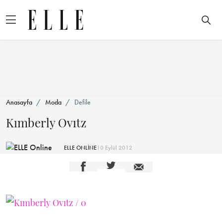
Anasayfa
Moda
Defile
Kımberly Ovıtz
ELLE ONLİNE
10 Eylül 2012