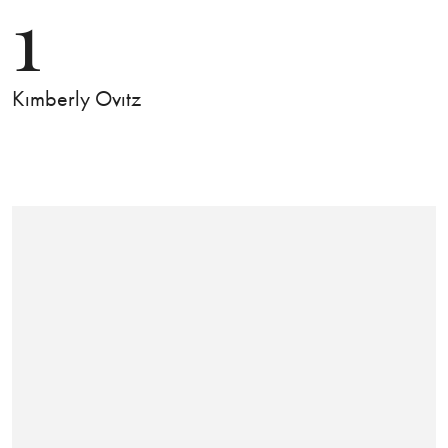
1
Kımberly Ovıtz