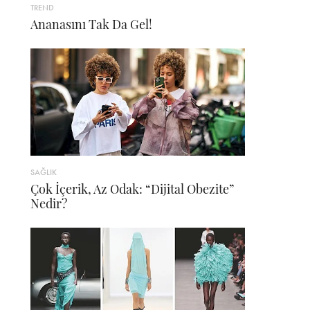
TREND
Ananasını Tak Da Gel!
SAĞLIK
Çok İçerik, Az Odak: “Dijital Obezite”
Nedir?