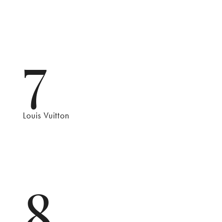
7
Louis Vuitton
8