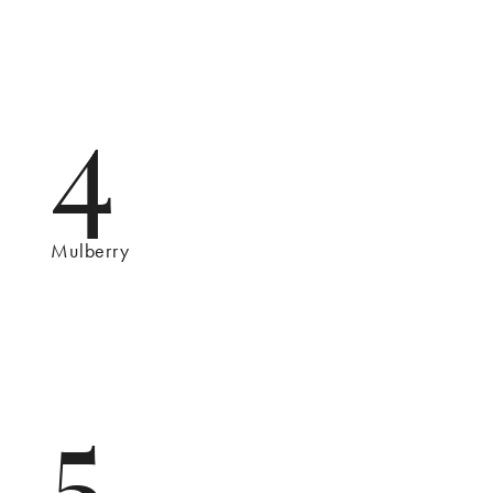
4
Mulberry
5