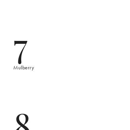
7
Mulberry
8