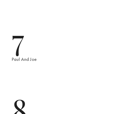
7
Paul And Joe
8