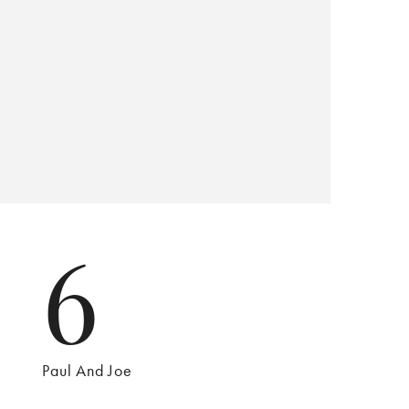
6
Paul And Joe