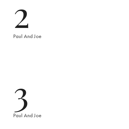
2
Paul And Joe
3
Paul And Joe