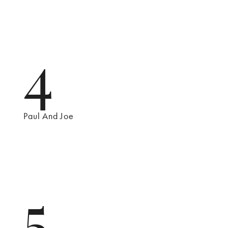
4
Paul And Joe
5