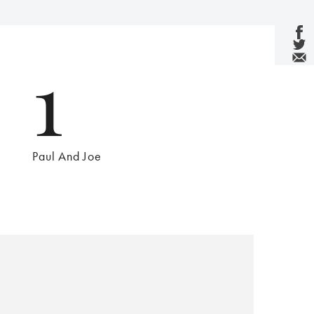
1
Paul And Joe