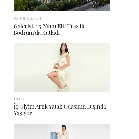
KÜLTÜR & SANAT
Galerist, 25. Yılını Elif Uras ile
Bodrum'da Kutladı
TREND
İç Giyim Artık Yatak Odasının Dışında
Yaşıyor