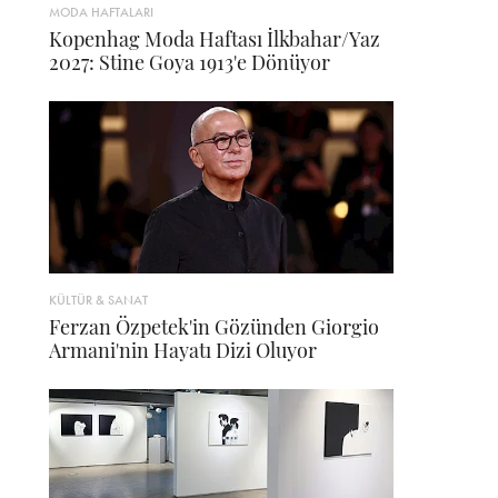
MODA HAFTALARI
Kopenhag Moda Haftası İlkbahar/Yaz
2027: Stine Goya 1913'e Dönüyor
KÜLTÜR & SANAT
Ferzan Özpetek'in Gözünden Giorgio
Armani'nin Hayatı Dizi Oluyor