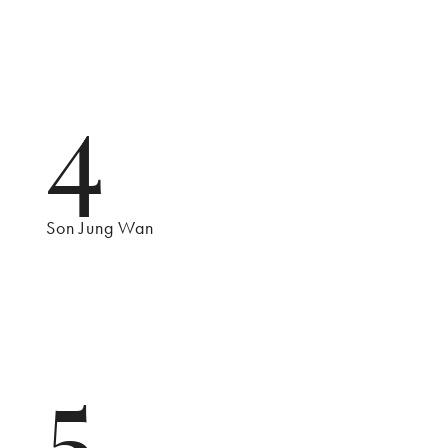
4
Son Jung Wan
5