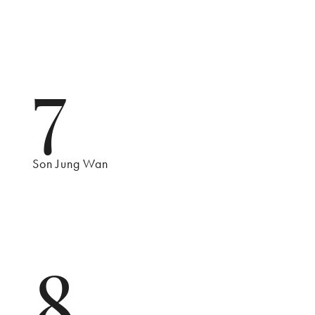
7
Son Jung Wan
8