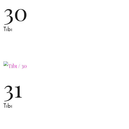
30
Tıbı
31
Tıbı