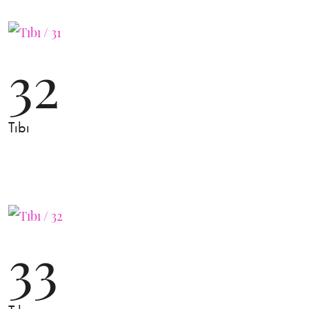
32
Tıbı
33