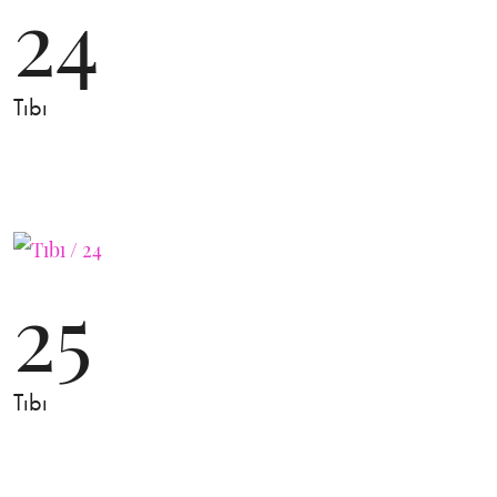
24
Tıbı
25
Tıbı