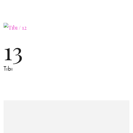
13
Tıbı