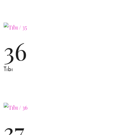
36
Tıbı
37