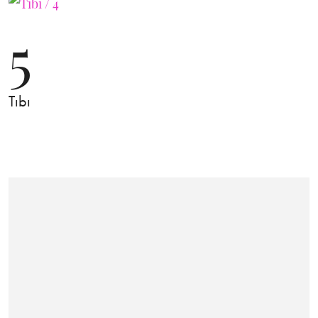
5
Tıbı