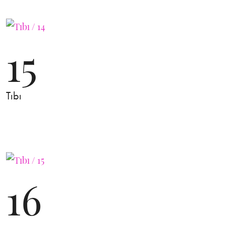
15
Tıbı
16