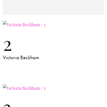
2
Vıctorıa Beckham
3