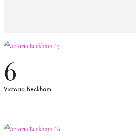
6
Vıctorıa Beckham