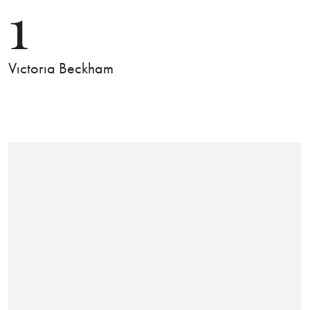
1
Vıctorıa Beckham