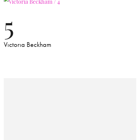
5
Vıctorıa Beckham