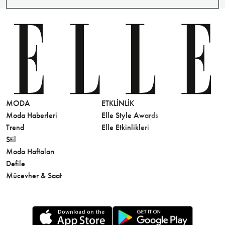
MODA
ETKLINLIK
GÜZELLİ
Moda Haberleri
Elle Style Awards
Saç
Trend
Elle Etkinlikleri
Makyaj
Stil
Cilt Bakı
Moda Haftaları
Sağlık
Defile
Parfüm
Mücevher & Saat