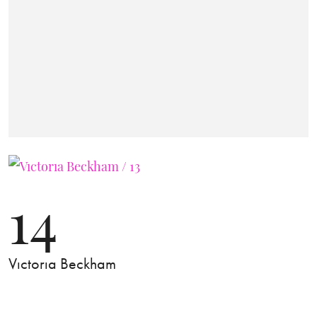
14
Vıctorıa Beckham