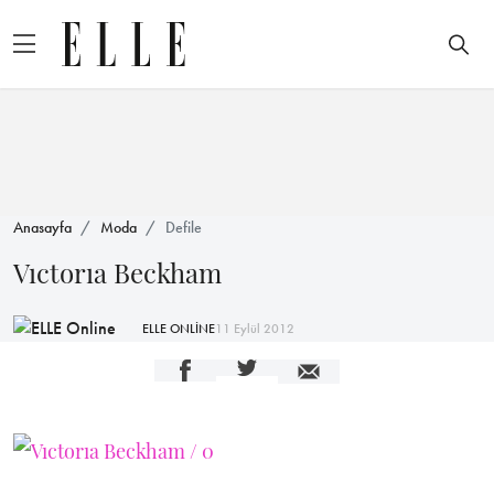
Anasayfa
Moda
Defile
Vıctorıa Beckham
ELLE ONLİNE
11 Eylül 2012