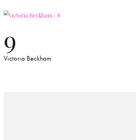
9
Vıctorıa Beckham