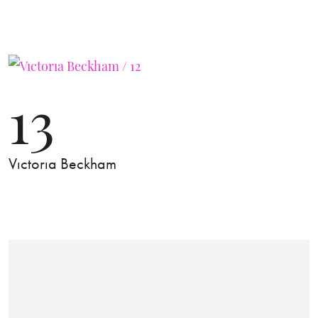
13
Vıctorıa Beckham