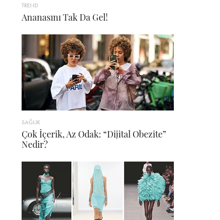
TREND
Ananasını Tak Da Gel!
SAĞLIK
Çok İçerik, Az Odak: “Dijital Obezite”
Nedir?