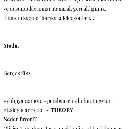
ve düşündüklerimizi utanarak geri aldığımız,
‘bilmem kaçıncı' harika koleksiyonları...
Modu:
Gerçek lüks.
#yohjiyamamoto #pinabausch #helmutnewton
#teddybear #cool ~
THEORY
Neden favori?
Olivier Theyskens tasarım ekibini uzaktan izlemeye