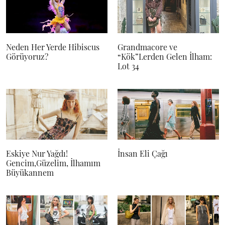
Neden Her Yerde Hibiscus
Grandmacore ve
Görüyoruz?
“Kök”Lerden Gelen İlham:
Lot 34
Eskiye Nur Yağdı!
İnsan Eli Çağı
Gencim,Güzelim, İlhamım
Büyükannem