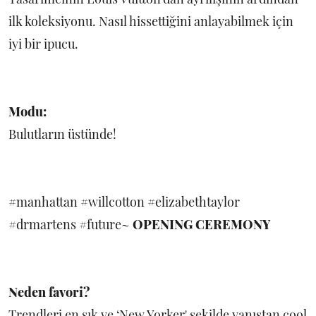
ilk koleksiyonu. Nasıl hissettiğini anlayabilmek için
iyi bir ipucu.
Modu:
Bulutların üstünde!
#manhattan #willcotton #elizabethtaylor
#drmartens #future~
OPENING CEREMONY
Neden favori?
Trendleri en şık ve ‘New Yorker' şekilde yanıştan cool