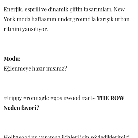
Enerjik, esprili ve dinamik çiftin tasarımları, New
York moda haftasının underground'la karışık urban
ritmini yansıtıyor.
Modu:
Eğlenmeye hazır mısınız?
#trippy #ronnagle #90s #wood #art~
THE ROW
Neden favori?
Hollywood'un yaramaz ikizleri için söylediklerimizi