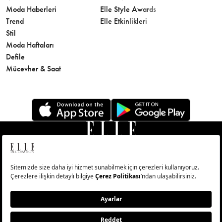
Moda Haberleri
Elle Style Awards
Saç
Trend
Elle Etkinlikleri
Makyaj
Stil
Cilt Bakı
Moda Haftaları
Sağlık
Defile
Parfüm
Mücevher & Saat
© Big Medya Teknoloji A.Ş. Altunizade Mahallesi Kuşbakışı
Caddesi No:27/1 Üsküdar/İstanbul
Abonelik
Künye
Aydınlatma Metni
Çerezleri Sıfırla