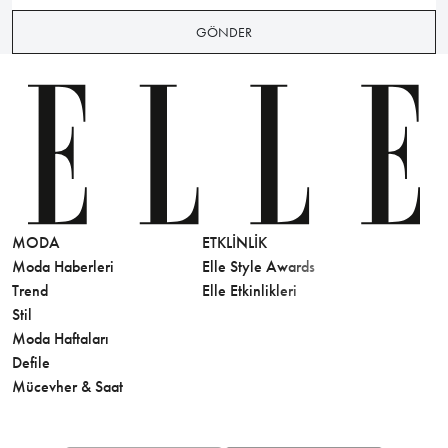
GÖNDER
MODA
ETKLINLIK
GÜZELLİ
Moda Haberleri
Elle Style Awards
Saç
Trend
Elle Etkinlikleri
Makyaj
Stil
Cilt Bakı
Moda Haftaları
Sağlık
Defile
Parfüm
Mücevher & Saat