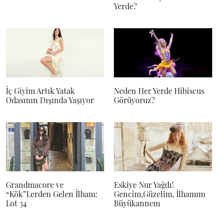
Yerde?
İç Giyim Artık Yatak
Neden Her Yerde Hibiscus
Odasının Dışında Yaşıyor
Görüyoruz?
Grandmacore ve
Eskiye Nur Yağdı!
“Kök”Lerden Gelen İlham:
Gencim,Güzelim, İlhamım
Lot 34
Büyükannem