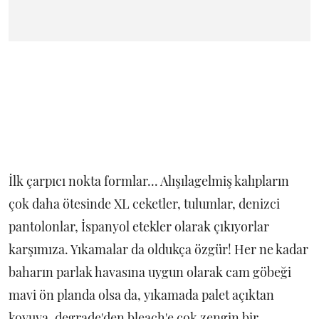
İlk çarpıcı nokta formlar... Alışılagelmiş kalıpların
çok daha ötesinde XL ceketler, tulumlar, denizci
pantolonlar, İspanyol etekler olarak çıkıyorlar
karşımıza. Yıkamalar da oldukça özgür! Her ne kadar
baharın parlak havasına uygun olarak cam göbeği
mavi ön planda olsa da, yıkamada palet açıktan
koyuya, degrade'den bleach'e çok zengin bir