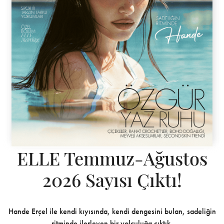
ELLE Temmuz-Ağustos
2026 Sayısı Çıktı!
Hande Erçel ile kendi kıyısında, kendi dengesini bulan, sadeliğin
ritminde ilerleyen bir yolculuğa çıktık.