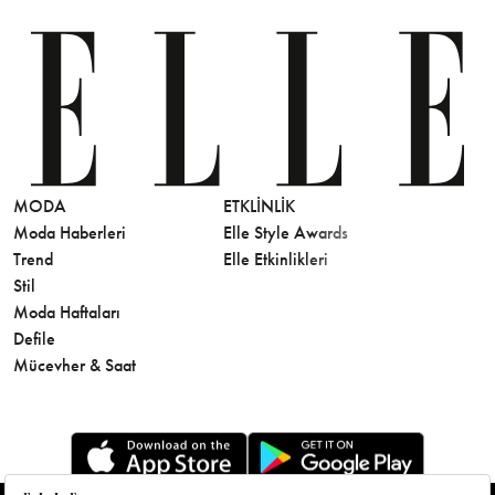
MODA
ETKLINLIK
GÜZELLİ
Moda Haberleri
Elle Style Awards
Saç
Trend
Elle Etkinlikleri
Makyaj
Stil
Cilt Bakı
Moda Haftaları
Sağlık
Defile
Parfüm
Mücevher & Saat