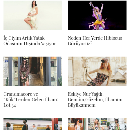
İç Giyim Artık Yatak
Neden Her Yerde Hibiscus
Odasının Dışında Yaşıyor
Görüyoruz?
Grandmacore ve
Eskiye Nur Yağdı!
“Kök”Lerden Gelen İlham:
Gencim,Güzelim, İlhamım
Lot 34
Büyükannem