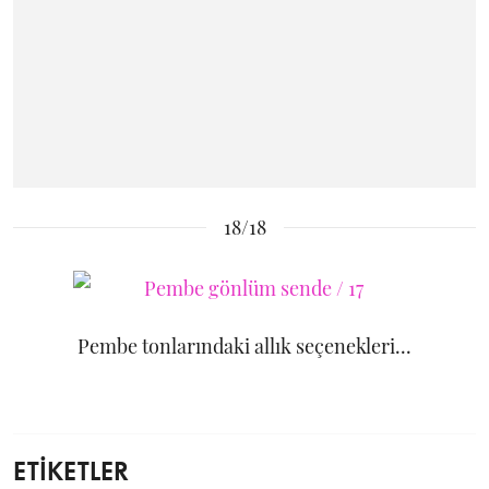
18/18
Pembe tonlarındaki allık seçenekleri...
ETİKETLER