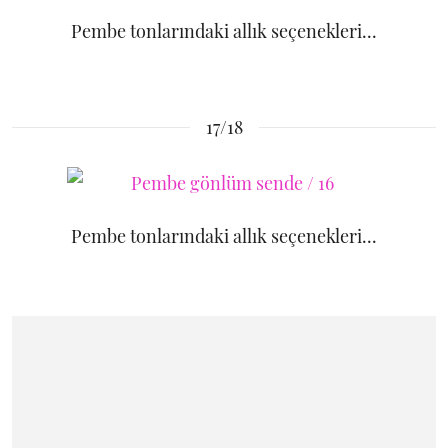
Pembe tonlarındaki allık seçenekleri...
17/18
Pembe tonlarındaki allık seçenekleri...