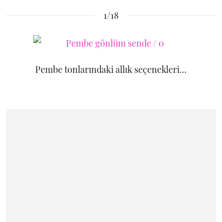
1/18
Pembe tonlarındaki allık seçenekleri...