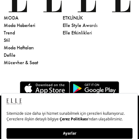
MODA
ETKLINLIK
GÜZELLİ
Moda Haberleri
Elle Style Awards
Saç
Trend
Elle Etkinlikleri
Makyaj
Stil
Cilt Bakı
Moda Haftaları
Sağlık
Defile
Parfüm
Mücevher & Saat