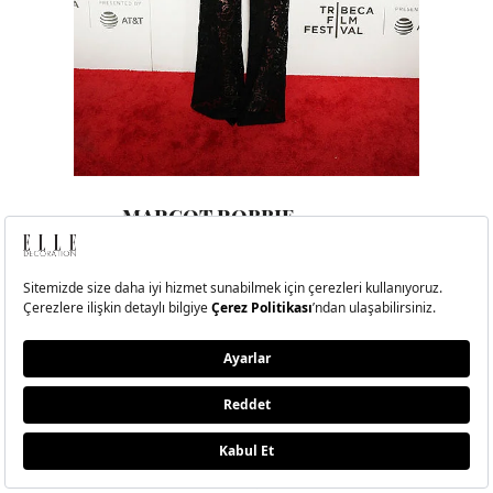
MARGOT ROBBIE
Getty
Ünlü oyuncu, ‘Dreamland’ filminin Tribeca
Images
Film Festivali gösterimi için Chanel’den
dantelli bir tulum giydi.
16/20