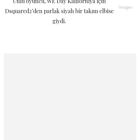
Ünlü oyuncu, WE Day Kaliforniya için
Images
Dsquared2’den parlak siyah bir takım elbise
giydi.