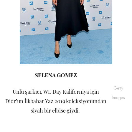
SELENA GOMEZ
Getty
Ünlü şarkıcı, WE Day Kaliforniya için
Images
Dior’un İlkbahar Yaz 2019 koleksiyonundan
siyah bir elbise giydi.