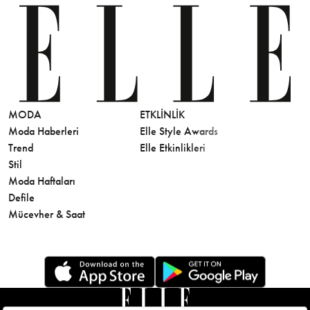
MODA
ETKLINLIK
GÜZELLİ
Moda Haberleri
Elle Style Awards
Saç
Trend
Elle Etkinlikleri
Makyaj
Stil
Cilt Bakı
Moda Haftaları
Sağlık
Defile
Parfüm
Mücevher & Saat