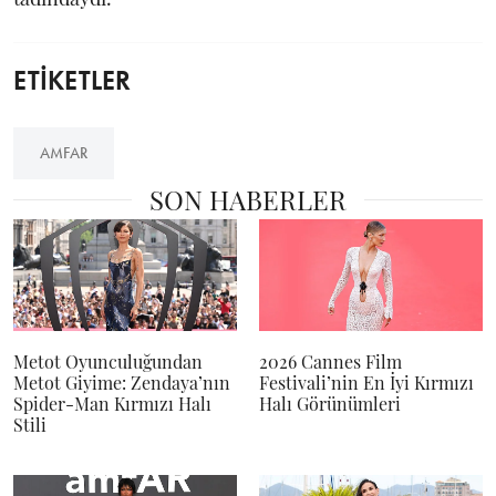
ETİKETLER
AMFAR
SON HABERLER
Metot Oyunculuğundan
2026 Cannes Film
Metot Giyime: Zendaya’nın
Festivali’nin En İyi Kırmızı
Spider-Man Kırmızı Halı
Halı Görünümleri
Stili