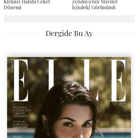
Kırmızı Halıda Ceket
Zendaya'nın Maviler
Dönemi
İçindeki Görünümü
Dergide Bu Ay