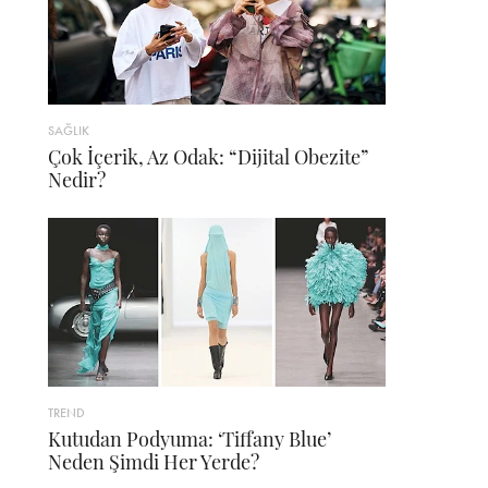
SAĞLIK
Çok İçerik, Az Odak: “Dijital Obezite”
Nedir?
TREND
Kutudan Podyuma: ‘Tiffany Blue’
Neden Şimdi Her Yerde?