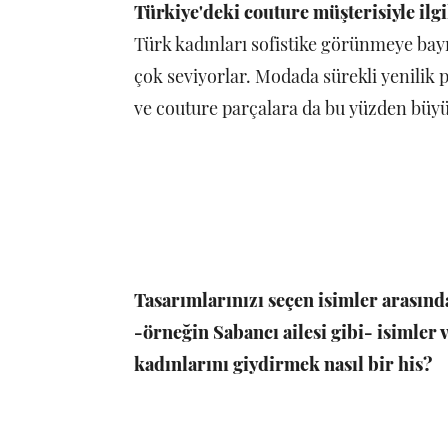
Türkiye'deki couture müşterisiyle i
Türk kadınları sofistike görünmeye bayı
çok seviyorlar. Modada sürekli yenilik 
ve couture parçalara da bu yüzden büyük
Tasarımlarınızı seçen isimler arasın
-örneğin Sabancı ailesi gibi- isimler
kadınlarını giydirmek nasıl bir his?