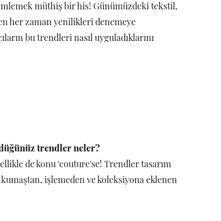
yimlemek müthiş bir his! Günümüzdeki tekstil,
ben her zaman yenilikleri denemeye
ıların bu trendleri nasıl uyguladıklarını
düğünüz trendler neler?
llikle de konu 'couture'se! Trendler tasarım
ir kumaştan, işlemeden ve koleksiyona eklenen