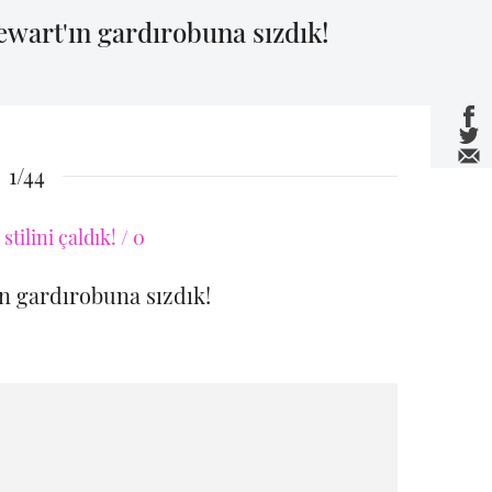
tewart'ın gardırobuna sızdık!
1/44
 gardırobuna sızdık!