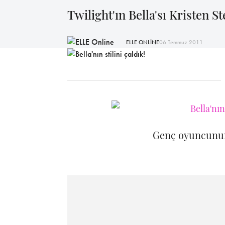
Twilight'ın Bella'sı Kristen S
ELLE ONLİNE
06 Temmuz 2011
Genç oyuncunun