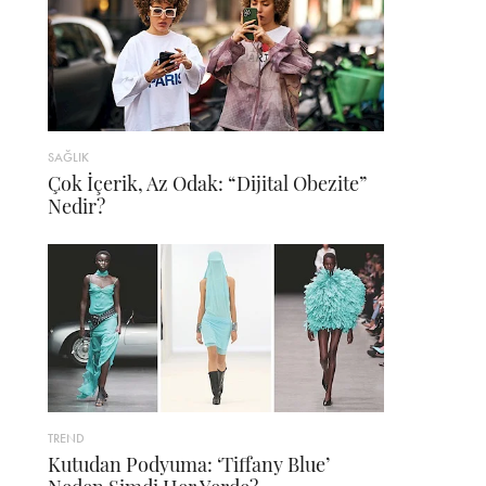
SAĞLIK
Çok İçerik, Az Odak: “Dijital Obezite”
Nedir?
TREND
Kutudan Podyuma: ‘Tiffany Blue’