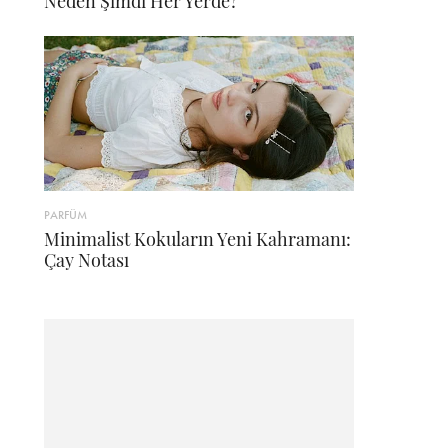
Neden Şimdi Her Yerde?
PARFÜM
Minimalist Kokuların Yeni Kahramanı:
Çay Notası